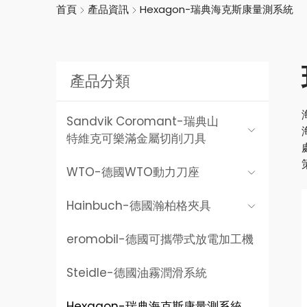
首頁
產品資訊
Hexagon-瑞典海克斯康量測系統
產品分類
Sandvik Coromant-
瑞典山
特維克可樂滿金屬切削刀具
WTO-
德國WTO動力刀座
Hainbuch-
德國瀚柏格夾具
eromobil-
德國可攜帶式放電加工機
Steidle-
德國油霧潤滑系統
Hexagon-
瑞典海克斯康量測系統