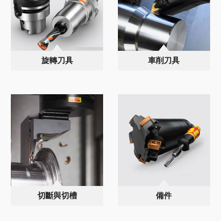
旋轉刀具
車削刀具
切斷與切槽
備件