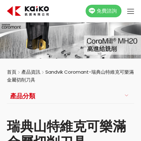
免費諮詢
關於凱國
產品資訊
最新消息
首頁
產品資訊
Sandvik Coromant-瑞典山特維克可樂滿
金屬切削刀具
活動花絮
產品分類
影片專區
聯絡我們
瑞典山特維克可樂滿