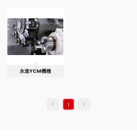
永進YCM機種
1