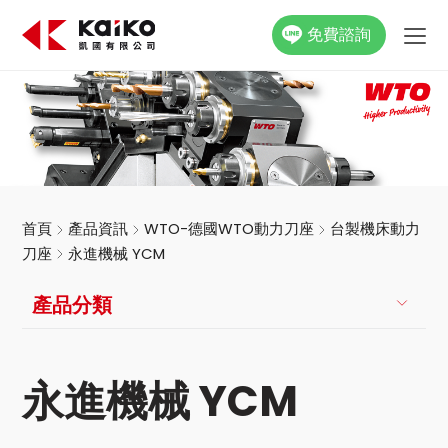
免費諮詢
關於凱國
產品資訊
最新消息
首頁
產品資訊
WTO-德國WTO動力刀座
台製機床動力
刀座
永進機械 YCM
活動花絮
產品分類
影片專區
聯絡我們
永進機械 YCM