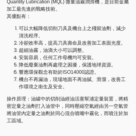
Quantity Lubrication (MQL) 微量油霧潤滑機，是目前金屬
加工最先進的戰略技術。
其優點有：
可以大幅降低切削刀具及機台上之殘留油劑，減少
清洗程序。
冷卻效率高，提高刀具壽命及改善加工表面光度。
超細油霧，油滴大小可以調整。
安裝容易，任何工作母機均可安裝。
降低廢棄油劑再處理之困擾，保護地球資源。
響應環保觀念有助於ISO14000認證。
機台不再漏油，現場地面不再油膩、滑溜，改善工
作環境之衛生及安全。
操作原理：油罐中的切削油經油活塞幫浦定量裝置，將精
密定量之油劑打入油管中，同時壓縮空氣經由另一空氣管
將油管內定量之油劑於同心混合噴嘴中霧化，而噴注於加
工區域。