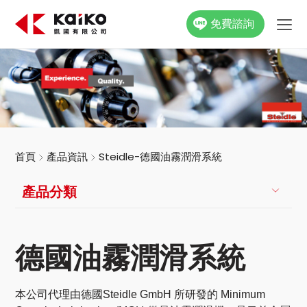
免費諮詢
關於凱國
產品資訊
最新消息
首頁
產品資訊
Steidle-德國油霧潤滑系統
活動花絮
產品分類
影片專區
德國油霧潤滑系統
聯絡我們
本公司代理由德國Steidle GmbH 所研發的 Minimum