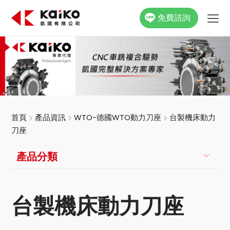
免費諮詢
關於凱國
產品資訊
最新消息
首頁
產品資訊
WTO-德國WTO動力刀座
台製機床動力
刀座
活動花絮
產品分類
影片專區
聯絡我們
台製機床動力刀座