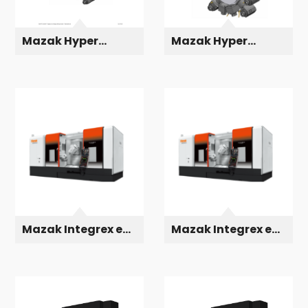
Mazak Hyper
Mazak Hyper
Quadrex 200 MSY
Quadrex 450 M
Mazak Integrex e
Mazak Integrex e
500
1060