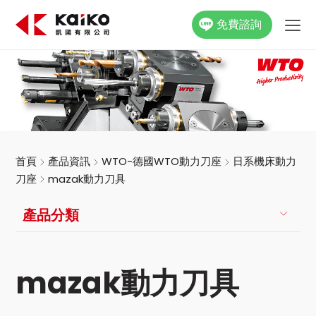
免費諮詢
關於凱國
產品資訊
最新消息
首頁
產品資訊
WTO-德國WTO動力刀座
日系機床動力
刀座
mazak動力刀具
活動花絮
產品分類
影片專區
聯絡我們
mazak動力刀具