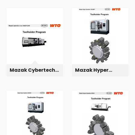
Mazak Cybertech
Mazak Hyper
Turn 4500 MT
Quadrex 150 MSY