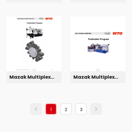
6100
6200 Y (16D)
Mazak Multiplex
Mazak Multiplex
6200 Y(12D)
6300 Y
1
2
3