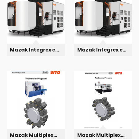
Mazak Integrex e
Mazak Integrex e
1550 V
Ramtec V/8
Mazak Multiplex
Mazak Multiplex