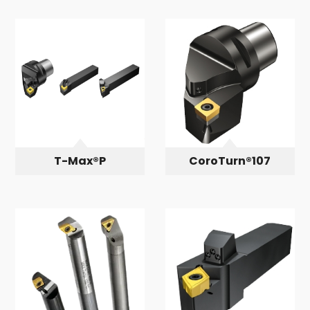
T-Max®P
CoroTurn®107