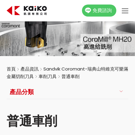
免費諮詢
關於凱國
產品資訊
最新消息
首頁
產品資訊
Sandvik Coromant-瑞典山特維克可樂滿
金屬切削刀具
車削刀具
普通車削
活動花絮
產品分類
影片專區
聯絡我們
普通車削