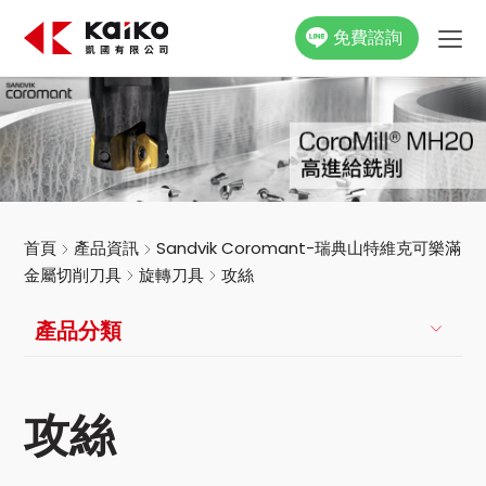
免費諮詢
關於凱國
產品資訊
最新消息
首頁
產品資訊
Sandvik Coromant-瑞典山特維克可樂滿
金屬切削刀具
旋轉刀具
攻絲
活動花絮
產品分類
影片專區
聯絡我們
攻絲