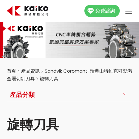
免費諮詢
關於凱國
產品資訊
最新消息
首頁
產品資訊
Sandvik Coromant-瑞典山特維克可樂滿
金屬切削刀具
旋轉刀具
活動花絮
產品分類
影片專區
聯絡我們
旋轉刀具