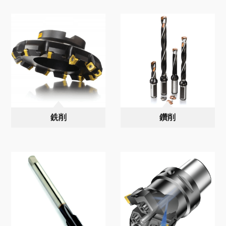
銑削
鑽削