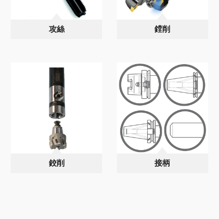
攻絲
鏜削
鉸削
接柄