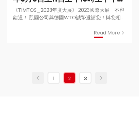
時)
《TIMTOS_2023年度大展》 2023國際大展，不容
錯過！ 凱國公司與德國WTO誠摯邀請您！與您相約
南港一館4F德國館相見歡 您的光臨，是凱國的榮
幸！
Read More
1
2
3