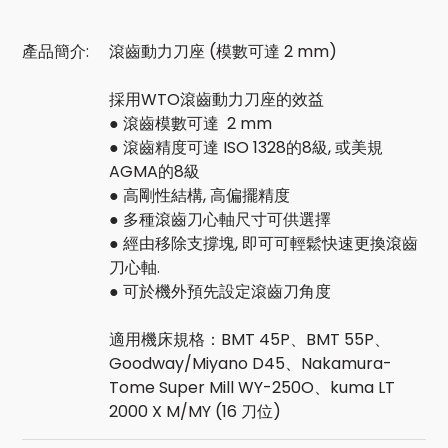
產品簡介:
滾齒動力刀座 (模數可達 2 mm)
採用WTO滾齒動力刀座的效益
● 滾齒模數可達 2 mm
● 滾齒精度可達 ISO 1328的8級, 或美規
AGMA的8級
● 高剛性結構, 高偏擺精度
● 多種滾齒刀心軸尺寸可供選擇
● 經由移除支撐塊, 即可可輕鬆快速更換滾齒
刀心軸.
● 可於機外預先設定滾齒刀角度
適用機床規格：BMT 45P、BMT 55P、
Goodway/Miyano D45、Nakamura-
Tome Super Mill WY-250O、kuma LT
2000 X M/MY (16 刀位)