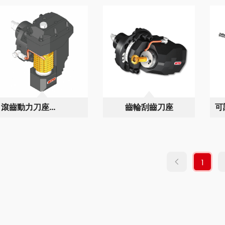
滾齒動力刀座
齒輪刮齒刀座
可
Modul3
作
1