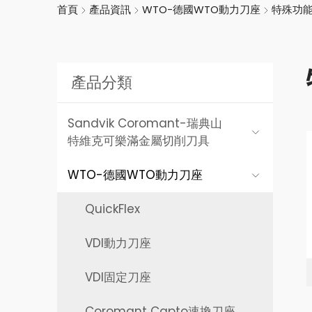
首頁
產品資訊
WTO-德國WTO動力刀座
特殊功
產品分類
Sandvik Coromant-
瑞典山
特維克可樂滿金屬切削刀具
WTO-
德國WTO動力刀座
QuickFlex
VDI動力刀座
VDI固定刀座
Coromant Capto速換刀座